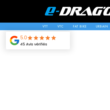
VTT
VTC
FAT BIKE
URBAIN