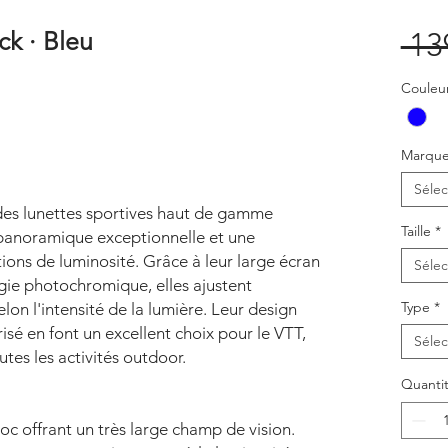
ck · Bleu
 13
Couleu
Marqu
Sélec
es lunettes sportives haut de gamme
Taille
*
 panoramique exceptionnelle et une
ions de luminosité. Grâce à leur large écran
Sélec
gie photochromique, elles ajustent
Type
*
on l'intensité de la lumière. Leur design
sé en font un excellent choix pour le VTT,
Sélec
outes les activités outdoor.
Quanti
 offrant un très large champ de vision.