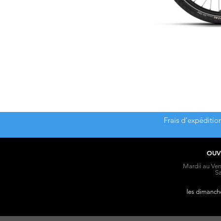
Frais d'expéditio
OUV
Mardii au Ven
S
les dimanche