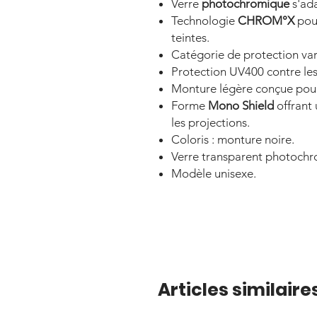
Verre
photochromique
s'ada
Technologie
CHROM°X
pour
teintes.
Catégorie de protection va
Protection UV400 contre le
Monture légère conçue pour 
Forme
Mono Shield
offrant 
les projections.
Coloris : monture noire.
Verre transparent photochr
Modèle unisexe.
Articles similaire