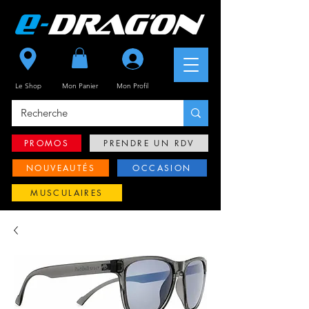
Se connecter
Le Shop
Mon Panier
Mon
Profil
PROMOS
PRENDRE UN RDV
NOUVEAUTÉS
OCCASION
MUSCULAIRES