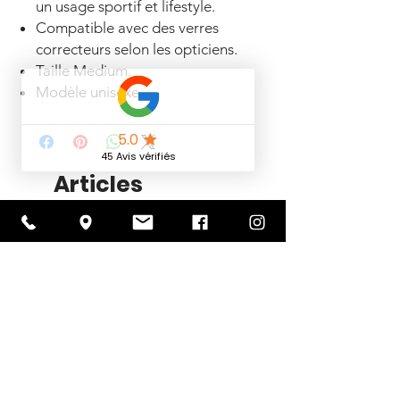
un usage sportif et lifestyle.
Compatible avec des verres
correcteurs selon les opticiens.
Taille Medium.
Modèle unisexe.
Articles
similaires
Nouveauté 2026
PROMOTION -30%