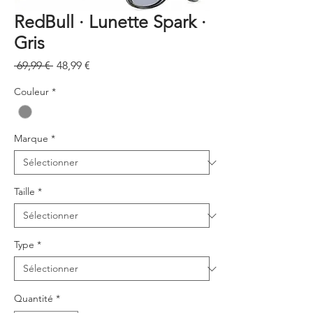
RedBull · Lunette Spark ·
Gris
Prix
Prix
 69,99 € 
48,99 €
original
promotionnel
Couleur
*
Marque
*
Taille
*
Type
*
Quantité
*