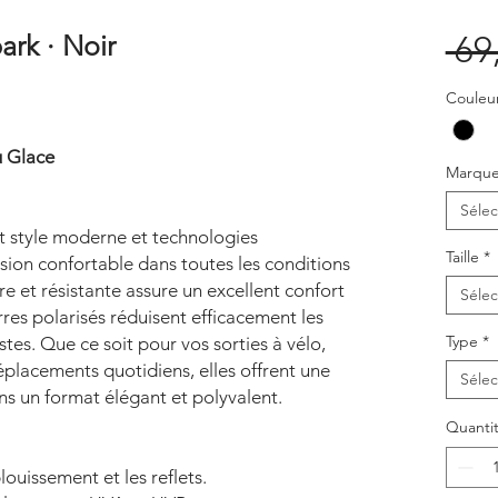
ark · Noir
 69
Couleu
u Glace
Marqu
Sélec
nt style moderne et technologies
Taille
*
ision confortable dans toutes les conditions
e et résistante assure un excellent confort
Sélec
rres polarisés réduisent efficacement les
Type
*
stes. Que ce soit pour vos sorties à vélo,
éplacements quotidiens, elles offrent une
Sélec
ns un format élégant et polyvalent.
Quanti
blouissement et les reflets.