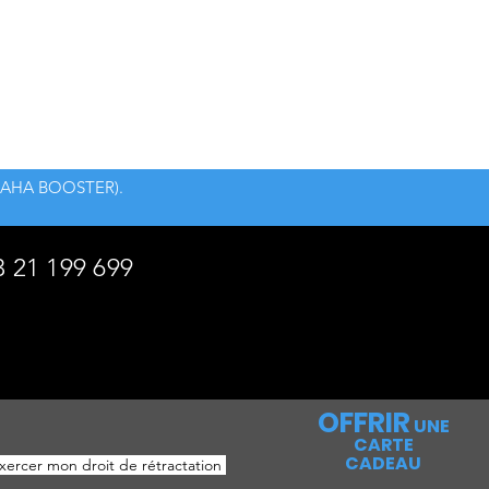
s YAMAHA BOOSTER).
3 21 199 699
OFFRIR
UNE
CARTE
CADEAU
ercer mon droit de rétractation