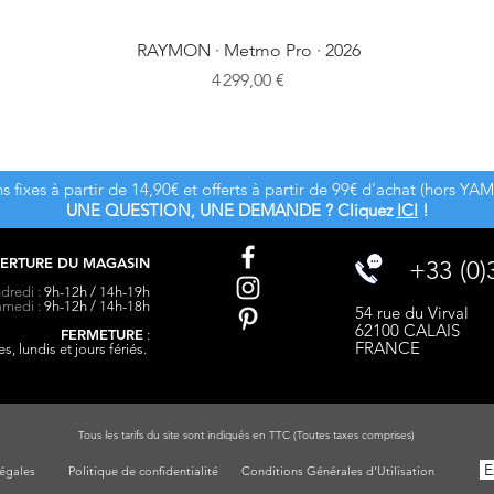
RAYMON · Metmo Pro · 2026
Prix
4 299,00 €
ns fixes à partir de 14,90€ et offerts à partir de 99€ d'achat (hor
UNE QUESTION, UNE DEMANDE ? Cliquez
ICI
!
ERTURE DU MAGASIN
+33 (0)
dredi :
9h-12h / 14h-19h
amedi :
9h-12h / 14h-18h
54 rue du Virval
62100 CALAIS
FERMETURE
:
FRANCE
s, lundis et jours fériés.
Tous les tarifs du site sont indiqués en TTC (Toutes taxes comprises)
Ex
égales
Politique de confidentialité
Conditions Générales d'Utilisation