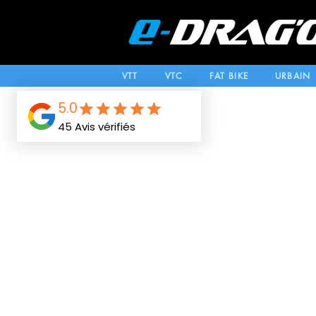
VTT
VTC
FAT BIKE
URBAIN