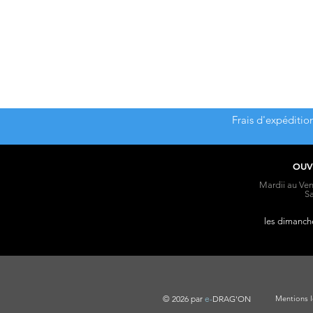
Frais d'expéditio
OUV
Mardii au Ven
S
les dimanche
© 2026 par
e-
DRAG'ON
Mentions l