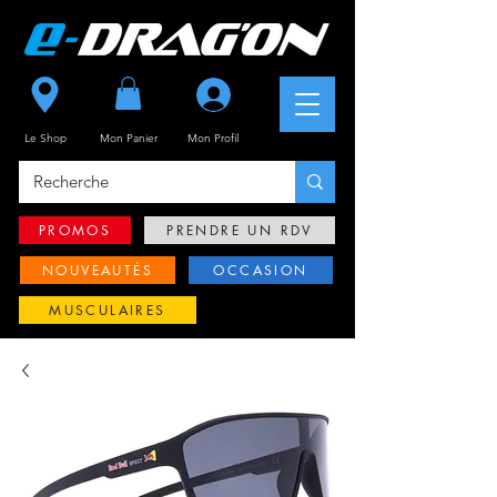
Se connecter
Le Shop
Mon Panier
Mon
Profil
PROMOS
PRENDRE UN RDV
NOUVEAUTÉS
OCCASION
MUSCULAIRES