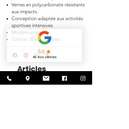
Verres en polycarbonate résistants
aux impacts.
Conception adaptée aux activités
sportives intensives.
Modèle unisexe.
Coloris : Black / Smoke.
Articles
similaires
Nouveauté 2026
PROMOTION -30%