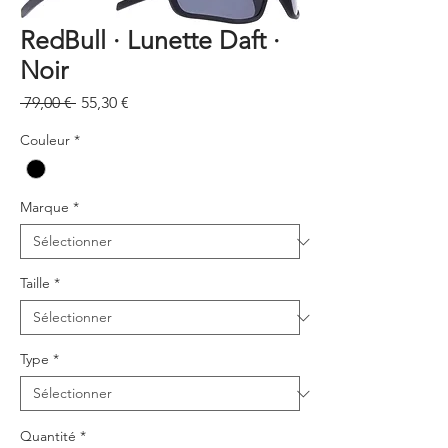
RedBull · Lunette Daft ·
Noir
Prix
Prix
 79,00 € 
55,30 €
original
promotionnel
Couleur
*
Marque
*
Taille
*
Type
*
Quantité
*