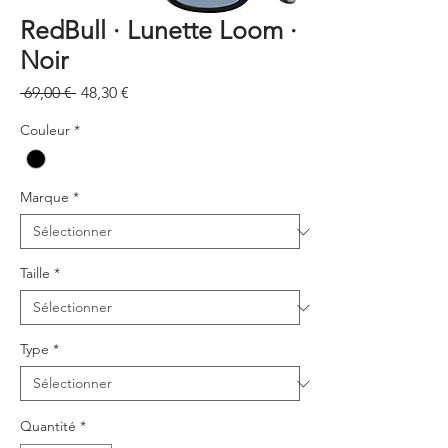
RedBull · Lunette Loom ·
Noir
Prix
Prix
 69,00 € 
48,30 €
original
promotionnel
Couleur
*
Marque
*
Taille
*
Type
*
Quantité
*