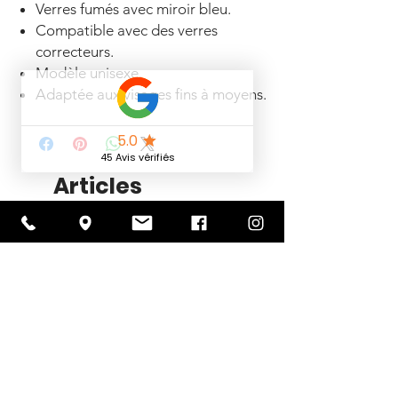
Verres fumés avec miroir bleu.
Compatible avec des verres
correcteurs.
Modèle unisexe.
Adaptée aux visages fins à moyens.
Articles
similaires
Nouveauté 2026
PROMOTION -30%