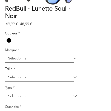
RedBull · Lunette Soul ·
Noir
Prix
Prix
 69,99 € 
48,99 €
original
promotionnel
Couleur
*
Marque
*
Taille
*
Type
*
Quantité
*