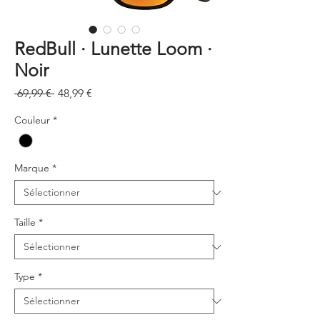
RedBull · Lunette Loom ·
Noir
Prix
Prix
 69,99 € 
48,99 €
original
promotionnel
Couleur
*
Marque
*
Taille
*
Type
*