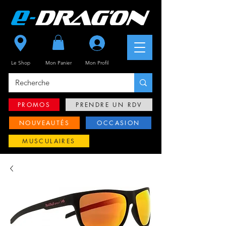
Se connecter
Le Shop
Mon Panier
Mon
Profil
PROMOS
PRENDRE UN RDV
NOUVEAUTÉS
OCCASION
MUSCULAIRES