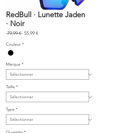
RedBull · Lunette Jaden
· Noir
Prix
Prix
 79,99 € 
55,99 €
original
promotionnel
Couleur
*
Marque
*
Taille
*
Type
*
Quantité
*