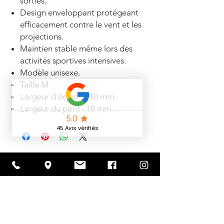
sorties.
Design enveloppant protégeant
efficacement contre le vent et les
projections.
Maintien stable même lors des
activités sportives intensives.
Modèle unisexe.
Taille M.
Largeur d'écran : 140 mm.
Largeur du pont : 18 mm.
Articles
similaires
Nouveauté 2026
PROMOTION -30%