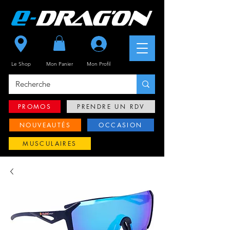
Se connecter
Le Shop
Mon Panier
Mon
Profil
PROMOS
PRENDRE UN RDV
NOUVEAUTÉS
OCCASION
MUSCULAIRES