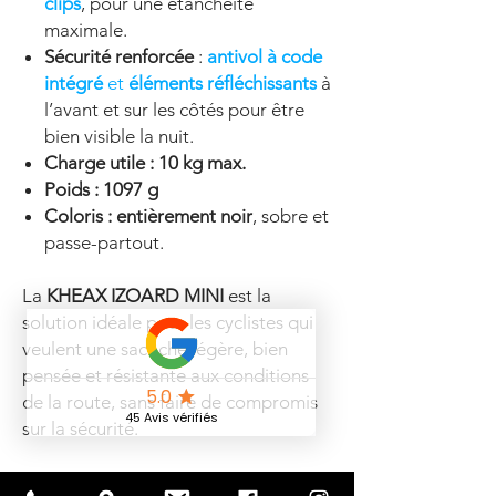
clips
, pour une étanchéité
maximale.
Sécurité renforcée
:
antivol à code
intégré
et
éléments réfléchissants
à
l’avant et sur les côtés pour être
bien visible la nuit.
Charge utile : 10 kg max.
Poids : 1097 g
Coloris : entièrement noir
, sobre et
passe-partout.
La
KHEAX IZOARD MINI
est la
solution idéale pour les cyclistes qui
veulent une sacoche légère, bien
pensée et résistante aux conditions
de la route, sans faire de compromis
sur la sécurité.