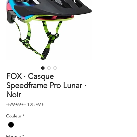
FOX · Casque
Speedframe Pro Lunar ·
Noir
Prix
Prix
 179,99 € 
125,99 €
original
promotionnel
Couleur
*
Marque
*