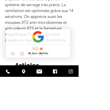
système de serrage très précis. La
ventilation est optimisée grâce aux 14
aérations. On apprécie aussi les
mousses XT2 anti-microbiennes et
anti-odeurs XT2 et la fermeture
magnétique Fidlock. La visière
s'ajuste en hauteur sur 3 positions.
Articles
similaires
Nouveauté 2026
PROMOTION -30%