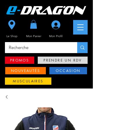
Se connecter
Le Shop
Mon Panier
Mon
Profil
PROMOS
PRENDRE UN RDV
NOUVEAUTÉS
OCCASION
MUSCULAIRES