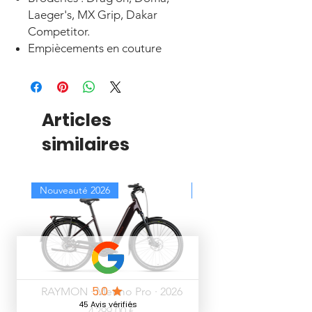
Laeger's, MX Grip, Dakar
Competitor.
Empiècements en couture
Articles
similaires
Nouveauté 2026
PROMOTION -30%
RAYMON · Metmo Pro · 2026
KENNY · Gants Gravity 
Prix
4 299,00 €