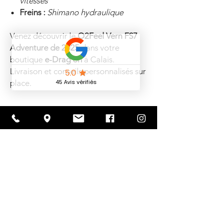
vitesses
Freins :
Shimano hydraulique
Venez découvrir le
O2Feel Vern FS7
Adventure de 2025
dans votre
boutique
e-Drag’on
à Calais.
Livraison et conseils personnalisés sur
place.
E-DRAG'ON VOUS OFFRE LE
MARQUAGE "PARAVOL"
Pour tout achat d'un VAE, le
marquage
Paravol
d'une valeur de
50€ vous est
offert
!
Articles
Paravol est un organisme
d'identification de cycle aggréé par
similaires
l'état .
Qu'est-ce-donc ?