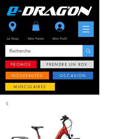
Se connecter
Le Shop
Mon Panier
Mon
Profil
PROMOS
PRENDRE UN RDV
NOUVEAUTÉS
OCCASION
MUSCULAIRES