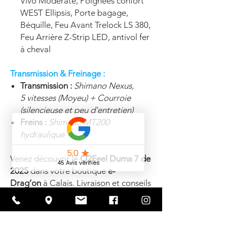
Vivo Moderate, Poignées confort
WEST Ellipsis, Porte bagage,
Béquille, Feu Avant Trelock LS 380,
Feu Arrière Z-Strip LED, antivol fer
à cheval
Transmission & Freinage :
Transmission :
Shimano Nexus,
5 vitesses (Moyeu) + Courroie
(silencieuse et peu d'entretien)
Freins :
Shimano MT200
hydraulique
Venez découvrir le
O2Feel Duma 7 de
2025
dans votre boutique
e-
Drag’on
à Calais. Livraison et conseils
personnalisés sur place.