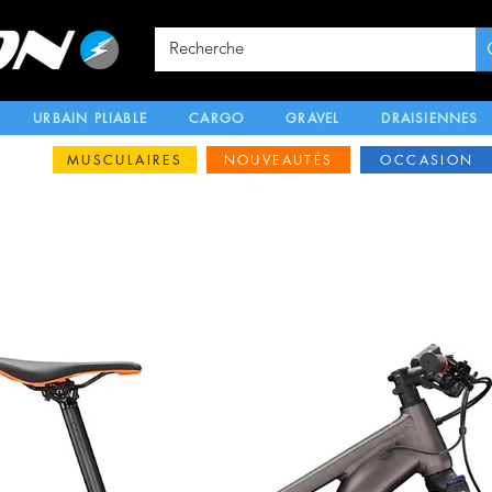
URBAIN PLIABLE
CARGO
GRAVEL
DRAISIENNES
MUSCULAIRES
NOUVEAUTÉS
OCCASION