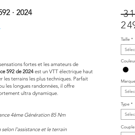
92 · 2024
 3 
2 4
4
Taille
*
Sélec
Couleu
ensations fortes et les amateurs de
ce 592 de 2024
est un VTT électrique haut
les terrains les plus techniques. Parfait
Marqu
ou les longues randonnées, il offre
Sélec
portement ultra dynamique.
Type
*
Sélec
ance 4ème Génération 85 Nm
Couple
selon l’assistance et le terrain