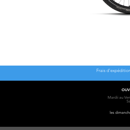
Frais d'expéditio
OUV
Mardii au Ven
S
les dimanche