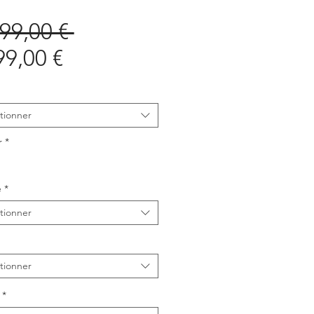
Prix
199,00 € 
Prix
original
99,00 €
promotionnel
tionner
r
*
e
*
tionner
tionner
*