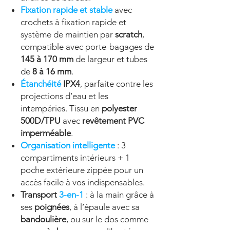
Fixation rapide et stable
avec
crochets à fixation rapide et
système de maintien par
scratch
,
compatible avec porte-bagages de
145 à 170 mm
de largeur et tubes
de
8 à 16 mm
.
Étanchéité
IPX4
, parfaite contre les
projections d’eau et les
intempéries. Tissu en
polyester
500D/TPU
avec
revêtement PVC
imperméable
.
Organisation intelligente
: 3
compartiments intérieurs + 1
poche extérieure zippée pour un
accès facile à vos indispensables.
Transport
3-en-1
: à la main grâce à
ses
poignées
, à l’épaule avec sa
bandoulière
, ou sur le dos comme