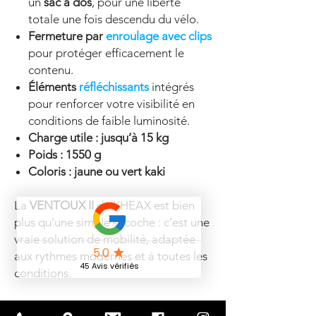
un
sac à dos
, pour une liberté
totale une fois descendu du vélo.
Fermeture par
enroulage avec clips
pour protéger efficacement le
contenu.
Éléments
réfléchissants
intégrés
pour renforcer votre visibilité en
conditions de faible luminosité.
Charge utile : jusqu’à 15 kg
Poids : 1550 g
Coloris : jaune ou vert kaki
La
VENTOUX II
de KHEAX est bien
plus qu’une simple sacoche : c’est une
vraie solution de mobilité, adaptée
aux rythmes modernes et à toutes les
conditions.