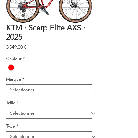
KTM · Scarp Elite AXS ·
2025
Prix
3 549,00 €
Couleur
*
Marque
*
Taille
*
Type
*