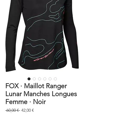
FOX · Maillot Ranger
Lunar Manches Longues
Femme · Noir
Prix
Prix
 60,00 € 
42,00 €
original
promotionnel