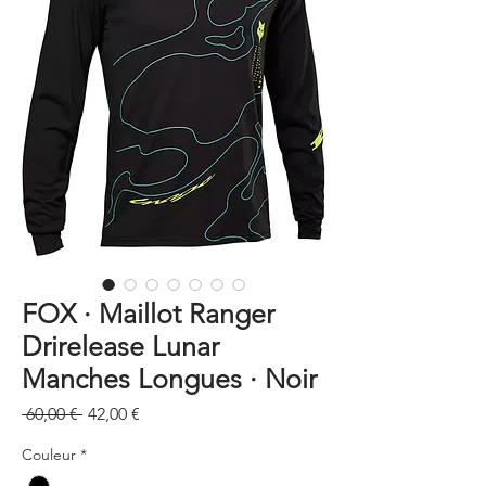
FOX · Maillot Ranger
Drirelease Lunar
Manches Longues · Noir
Prix
Prix
 60,00 € 
42,00 €
original
promotionnel
Couleur
*