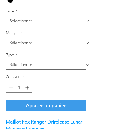
Taille
*
Marque
*
Type
*
Quantité
*
Ajouter au panier
Maillot Fox Ranger Drirelease Lunar
Manches Longues