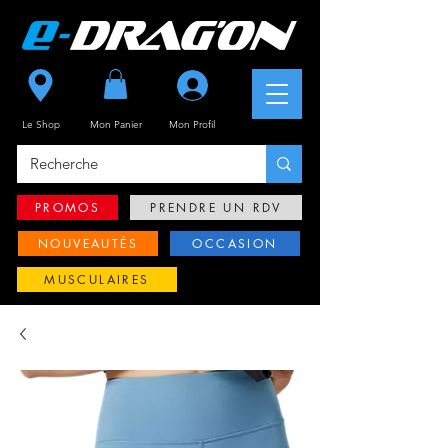
Se connecter
Le Shop
Mon Panier
Mon
Profil
PROMOS
PRENDRE UN RDV
NOUVEAUTÉS
OCCASION
MUSCULAIRES