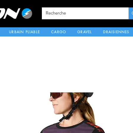
URBAIN PLIABLE
CARGO
GRAVEL
DRAISIENNES
MUSCULAIRES
NOUVEAUTÉS
OCCASION