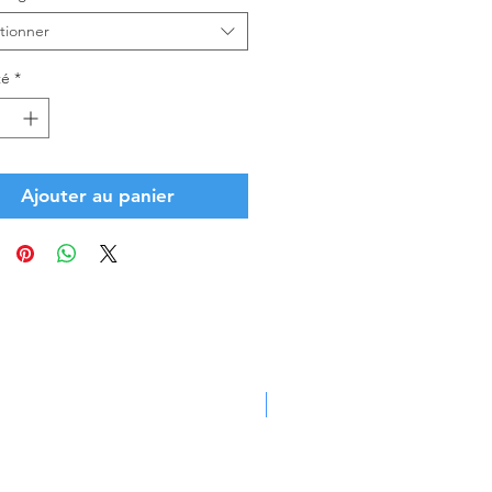
tionner
té
*
Ajouter au panier
PROMOTION -30%