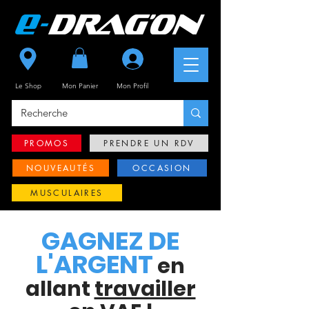
Se connecter
Le Shop
Mon Panier
Mon
Profil
PROMOS
PRENDRE UN RDV
NOUVEAUTÉS
OCCASION
MUSCULAIRES
GAGNEZ DE
L'ARGENT
en
allant
travailler